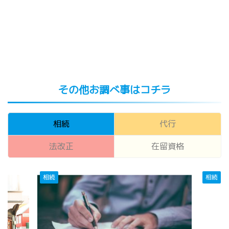
その他お調べ事はコチラ
相続
代行
法改正
在留資格
相続
相