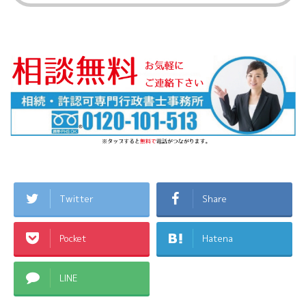
が出来ま
数名いる場合、遺産の分割を明確に
権
し、各相続人が合意のサイン ...
偶者
Twitter
Share
Pocket
Hatena
LINE