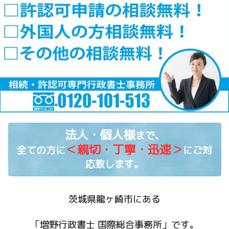
法人・個人様
まで、
＜親切・丁寧・迅速＞
全ての方に
にご対
応致します。
茨城県龍ヶ崎市にある
「増野行政書士 国際総合事務所」です。