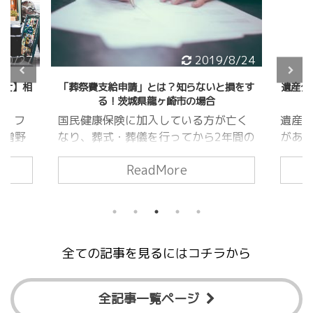
019/8/24
2019/8/10
いと損をす
遺産分割協議書の「書き方」と「作成」のポ
令
合
イントとは？
方が亡く
遺産分割協議書を作成するのには理由
2
ら2年間の
があります。例えば被相続人（死亡し
方
祭費支給
た人）の銀行口座が死亡によって凍結
正
ReadMore
金が支給
した場合、遺産分割協議書に基づいて
点
は役所に
凍結解除の手続きを進めていくことに
ま
る金額が
なります。 また、不動産の名義変更
と
してくれる
にかかる税金も遺産分割協議書に基づ
（
大抵は
く名義変更と、通常行われる名義変更
分
全ての記事を見るにはコチラから
っていま
とではかかる税金が相続による名義変
条
請をする人
更の方が安くなったりします。 遺産
条
請者は喪主
分割協議書を作成する目的とはどのよ
9
全記事一覧ページ
は委任状
うなものがあるでしょう？ 相続人が複
（