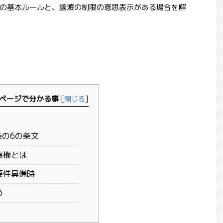
の基本ルールと、譲渡の制限の意思表示がある場合を解
ページで分かる事
[
閉じる
]
条の6の条文
債権とは
要件具備時
め