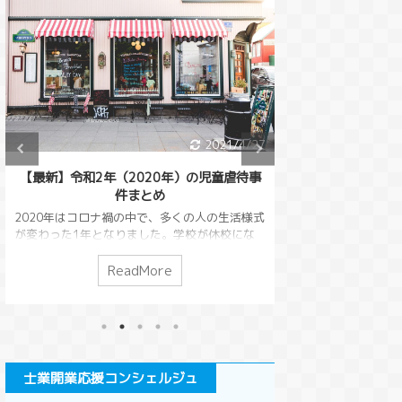
2021/4/27
【最新】令和2年（2020年）の児童虐待事
【不法行為等によ
件まとめ
する相殺の禁止】民
行の基本と要
2020年はコロナ禍の中で、多くの人の生活様式
が変わった1年となりました。学校が休校にな
互いの債務を相殺
り子どもが家にいることも多くなったため、家
ありました。（民
庭がより大切に感じられたのではないかと思い
のは損害賠償請求
ReadMore
R
ます。 そんな家庭にいる時間が多くなると気に
る人が損害賠償請
なるのが児童虐待の問題です。児童虐待はコロ
いうこともできて
ナ禍の社会でどう変わっていったのでしょう
殺を本来の目的か
か？2020年の児童虐待についてまとめていきた
対策するために考
いと思います。 児童虐待って何？という人は
今回は、不法行為
先にこちらの記事をお読みいただけると幸いで
ついて解説します
士業開業応援コンシェルジュ
す。 児童虐待の歴史と背景・児童虐待防止法に
文の変化受働債権