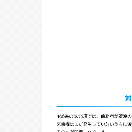
466条の6の3項では、債務者が譲
来債権はまだ発生していないうちに渡
法改正