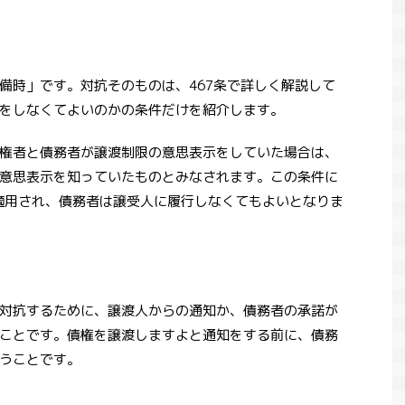
備時」です。対抗そのものは、467条で詳しく解説して
をしなくてよいのかの条件だけを紹介します。
2021/4/20
2021/6/10
権者と債務者が譲渡制限の意思表示をしていた場合は、
意思表示を知っていたものとみなされます。この条件に
民法改正2020年
コロナは就職氷河期を引き起こす？コロナ禍
の解説（第501
と就職の関係をリーマンショックとバブル崩
が適用され、債務者は譲受人に履行しなくてもよいとなりま
壊との比較から解説
る代位」（４９９
2020年から猛威を振るっている新型コロナウイ
るためのルールを定
ルスですが、その影響で、私たちの生活は大き
代位というのは、本
く様変わりしました。時差出勤、リモート会
e
ReadMore
した第三者が、元の
議、マスク着用etc...。そして、同時に心配され
うことでした。 今
ているのが不景気です。2020年の経済成長率
対抗するために、譲渡人からの通知か、債務者の承諾が
位の実際の効果や範
（GDP）は通年だとマイナス4.8％と、リーマン
ことです。債権を譲渡しますよと通知をする前に、債務
す。 このページで
ショックがあった2009年ぶりのマイナス成長で
５０１条の１項５０
す。リーマンショックの時もそうですが、不景
うことです。
の１５０１条の３項
気になると企業が採用を絞り、就職難になりま
４５０１条の３項の
す。コロナ禍は就職にどのような影響を及ぼす