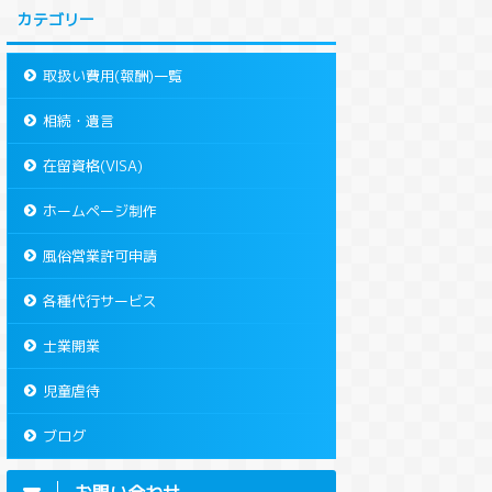
カテゴリー
取扱い費用(報酬)一覧
相続・遺言
在留資格(VISA)
ホームページ制作
風俗営業許可申請
各種代行サービス
士業開業
児童虐待
ブログ