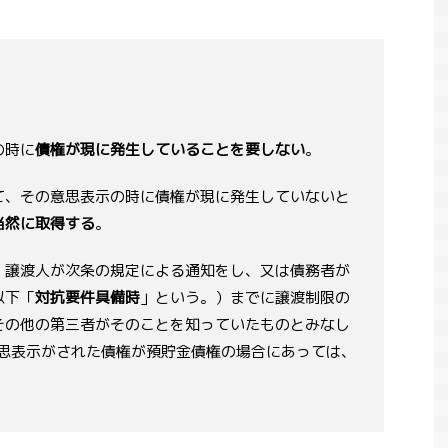
の時に
債権が現に発生していることを要しない
。
て、その意思表示の時に債権が現に発生していないと
当然に取得する
。
、譲渡人が次条の規定による通知をし、又は債務者が
以下「
対抗要件具備時
」という。）までに譲渡制限の
その他の第三者がそのことを知っていたものとみなし
意思表示がされた債権が預貯金債権の場合にあっては、