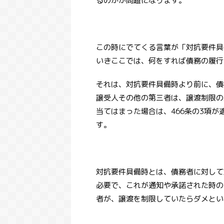
るのかが問題になります。
この時にでてくる言葉が「対抗要件具
いきここでは、何をすれば債務の履行
それは、対抗要件具備時より前に、債
譲受人その他の第三者は、譲渡制限の
【弁済による代位の効果】
4月1日施行の基本と要所
当てはまった場合は、466条の3項
条）
す。
５０１条では、「弁済によ
条）を実際に効力を持たせ
めたものです。弁済による
ReadMor
来の債務者に代わって弁済
債務者に求償権を持つとい
対抗要件具備時とは、債務者に対して
回は、そんな弁済による代
必要で、これが通知や承諾された時の
囲について解説していきま
分かる事第５０１条の条文
者が、譲渡を制限していたらダメとい
２条の２項５０１条の３項
の２と３５０１条の３項の