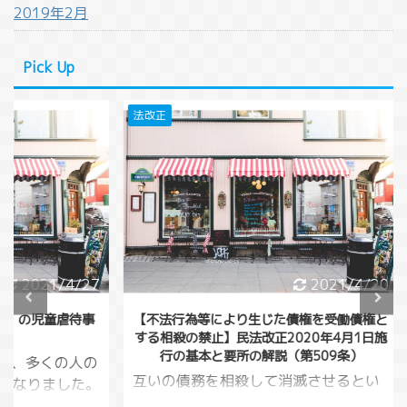
2019年2月
Pick Up
法改正
法改正
/4/27
2021/4/20
童虐待事
【不法行為等により生じた債権を受働債権と
【相殺
する相殺の禁止】民法改正2020年4月1日施
行
行の基本と要所の解説（第509条）
くの人の
今回
互いの債務を相殺して消滅させるとい
した。
してい
う方法がありました。（民法５０５
いるこ
万円貸