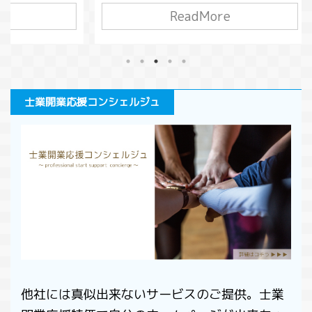
条）この債務というのは損害賠償請求
ReadMore
り大切
万円
でも良いので、借金をしている人が損
いま
が、
害賠償請求を行い、債務を相殺すると
くなる
があ
いうこともできてしまうわけです。こ
です。
金同
うした相殺を本来の目的から逸脱して
う変わ
りま
使う悪意の行為を対策するために考え
0年の児
う」
士業開業応援コンシェルジュ
られたのが５０９条です。 今回は、不
いと思
るか
法行為によってできた債権の相殺につ
いう人
消し
いて解説します。 このページで分か
ただけ
は、
る事条文の変化受働債権と自働債権相
と背
ての
殺の禁止の条件悪意による不法行為と
..
ジで
は人の生命又は身体の侵害による損害
の条件
賠償まとめ 条文の変 ...
他社には真似出来ないサービスのご提供。士業