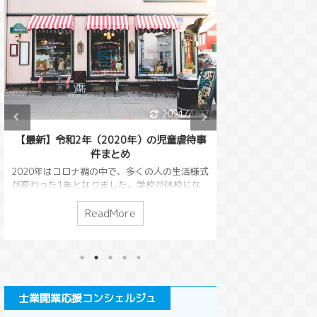
2021/4/27
【最新】令和2年（2020年）の児童虐待事
【不法行為等によ
件まとめ
する相殺の禁止】民
行の基本と要
2020年はコロナ禍の中で、多くの人の生活様式
が変わった1年となりました。学校が休校にな
互いの債務を相殺
り子どもが家にいることも多くなったため、家
ありました。（民
庭がより大切に感じられたのではないかと思い
のは損害賠償請求
ReadMore
R
ます。 そんな家庭にいる時間が多くなると気に
る人が損害賠償請
なるのが児童虐待の問題です。児童虐待はコロ
いうこともできて
ナ禍の社会でどう変わっていったのでしょう
殺を本来の目的か
か？2020年の児童虐待についてまとめていきた
対策するために考
いと思います。 児童虐待って何？という人は
今回は、不法行為
先にこちらの記事をお読みいただけると幸いで
ついて解説します
士業開業応援コンシェルジュ
す。 児童虐待の歴史と背景・児童虐待防止法に
文の変化受働債権