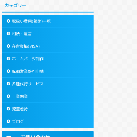
カテゴリー
取扱い費用(報酬)一覧
相続・遺言
在留資格(VISA)
ホームページ制作
風俗営業許可申請
各種代行サービス
士業開業
児童虐待
ブログ