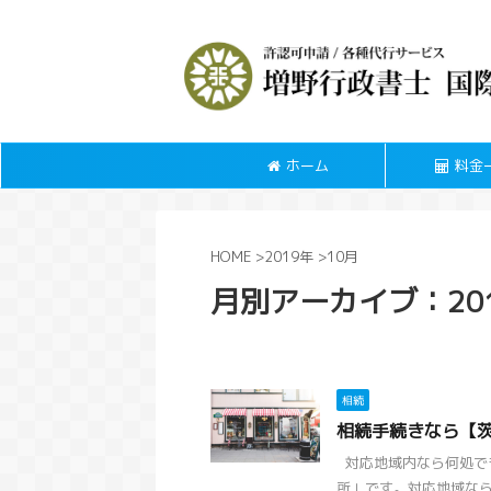
ホーム
料金
HOME
>
2019年
>
10月
月別アーカイブ：201
相続
相続手続きなら【
対応地域内なら何処で
所」です。対応地域なら