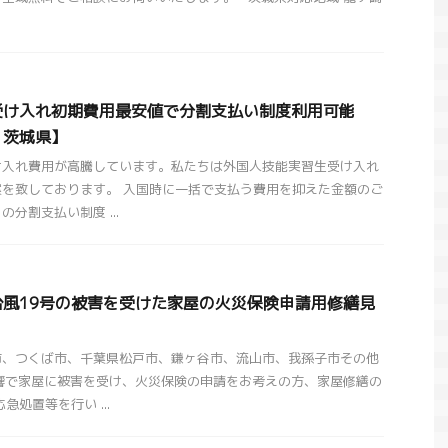
受け入れ初期費用最安値で分割支払い制度利用可能
・茨城県】
け入れ費用が高騰しています。私たちは外国人技能実習生受け入れ
を致しております。 入国時に一括で支払う費用を抑えた金額のご
分割支払い制度 ...
3日台風19号の被害を受けた家屋の火災保険申請用修繕見
市、つくば市、千葉県松戸市、鎌ヶ谷市、流山市、我孫子市その他
響で家屋に被害を受け、火災保険の申請をお考えの方、家屋修繕の
急処置等を行い ...