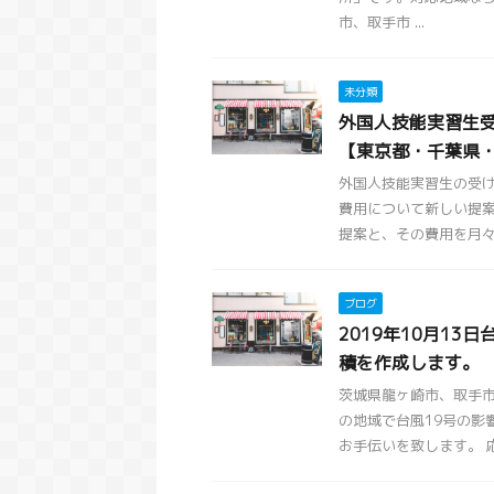
市、取手市 ...
未分類
外国人技能実習生
【東京都・千葉県
外国人技能実習生の受
費用について新しい提案
提案と、その費用を月々の
ブログ
2019年10月1
積を作成します。
茨城県龍ヶ崎市、取手
の地域で台風19号の影
お手伝いを致します。 応