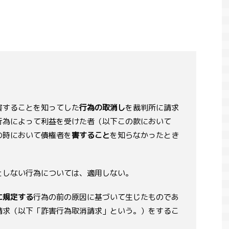
害することを知ってした
行為の取消し
を裁判所に請求
行為によって利益を受けた者（以下この款において
の時において債権者を
害すること
を知らなかったとき
としない行為については、適用しない。
に規定する
行為の前の原因に基づいて生じたものであ
請求（以下「詐害行為取消請求」という。）をするこ