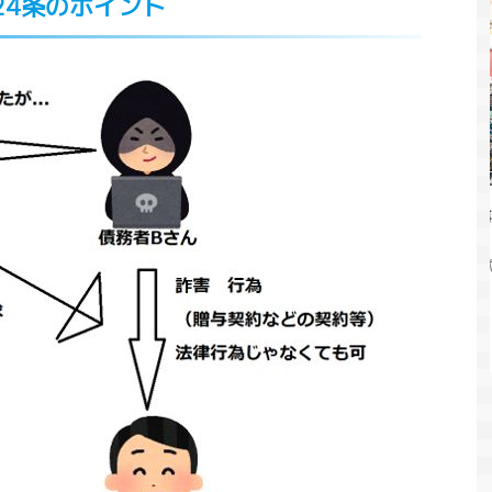
24条のポイント
2021/6/10
2021/4/27
起こす？コロナ禍
【最新】令和2年（2020年）の児童虐待事
ョックとバブル崩
件まとめ
ら解説
2020年はコロナ禍の中で、多くの人の生活様式
が変わった1年となりました。学校が休校にな
ている新型コロナウイ
り子どもが家にいることも多くなったため、家
私たちの生活は大き
庭がより大切に感じられたのではないかと思い
出勤、リモート会
e
ReadMore
ます。 そんな家庭にいる時間が多くなると気に
して、同時に心配され
なるのが児童虐待の問題です。児童虐待はコロ
20年の経済成長率
ナ禍の社会でどう変わっていったのでしょう
4.8％と、リーマン
か？2020年の児童虐待についてまとめていきた
ぶりのマイナス成長で
いと思います。 児童虐待って何？という人は
もそうですが、不景
先にこちらの記事をお読みいただけると幸いで
り、就職難になりま
す。 児童虐待の歴史と背景・児童虐待防止法に
ような影響を及ぼす