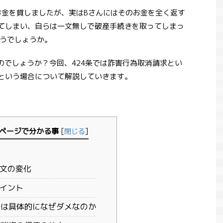
お金を貸しましたが、実はBさんにはそのお金を全く返す
てしまい、自らは一文無しで破産手続きを取ってしまっ
うでしょうか。
のでしょうか？今回、424条では詐害行為取消請求とい
という場合について解説していきます。
ページで分かる事
[
閉じる
]
条文の変化
ポイント
とは具体的になぜダメなのか