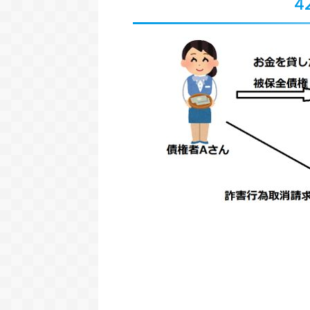
4
2021/4/20
済による代位の効果】民法改正2020年
コロナは就職氷河期を引き
月1日施行の基本と要所の解説（第501
と就職の関係をリーマンシ
条）
壊との比較か
１条では、「弁済による代位」（４９９
2020年から猛威を振るっ
を実際に効力を持たせるためのルールを定
ルスですが、その影響で、
ものです。弁済による代位というのは、本
く様変わりしました。時差
ReadMore
ReadMor
債務者に代わって弁済した第三者が、元の
議、マスク着用etc...。そ
者に求償権を持つということでした。 今
ているのが不景気です。20
、そんな弁済による代位の実際の効果や範
（GDP）は通年だとマイナス
ついて解説していきます。 このページで
ショックがあった2009年
る事第５０１条の条文５０１条の１項５０
す。リーマンショックの時
の２項５０１条の３項の１５０１条の３項
気になると企業が採用を絞
と３５０１条の３項の４５０１条の３項の
す。コロナ禍は就職にどの