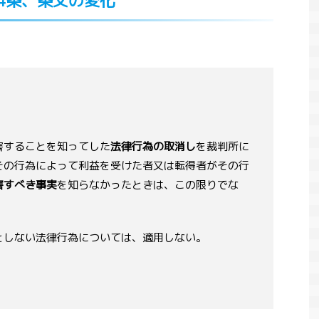
24条、条文の変化
害することを知ってした
法律行為の取消し
を裁判所に
その行為によって利益を受けた者又は転得者がその行
害すべき事実
を知らなかったときは、この限りでな
としない法律行為については、適用しない。