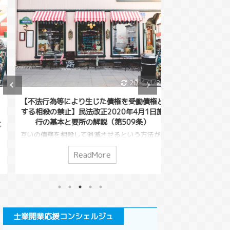
2021/4/20
【不法行為等により生じた債権を受働債権と
【相殺の要件等】民
する相殺の禁止】民法改正2020年4月1日施
行の基本と要
行の基本と要所の解説（第509条）
今回は、「相殺」
ます。AさんがBさ
互いの債務を相殺して消滅させるという方法が
BさんはAさんに５
ありました。（民法５０５条）この債務という
状態ですが、そん
のは損害賠償請求でも良いので、借金をしてい
ReadMore
R
があったとします
る人が損害賠償請求を行い、債務を相殺すると
打ち消しあった方
いうこともできてしまうわけです。こうした相
活でも、「後で返
殺を本来の目的から逸脱して使う悪意の行為を
「これおごるから
対策するために考えられたのが５０９条です。
ち消しあうことが
今回は、不法行為によってできた債権の相殺に
んな債務の打ち消
ついて解説します。 このページで分かる事条
士業開業応援コンシェルジュ
説します。 この
文の変化受働債権と自働債権相殺の禁止の条件