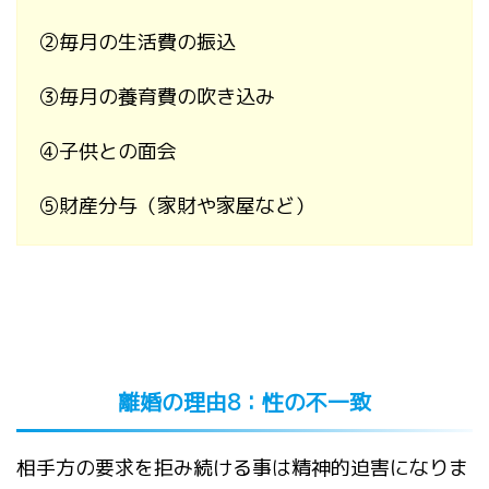
②
毎月の生活費の振込
③
毎月の養育費の吹き込み
④
子供との面会
⑤
財産分与（家財や家屋など）
離婚の理由
8
：性の不一致
相手方の要求を拒み続ける事は精神的迫害になりま