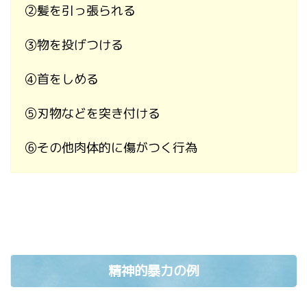
②
髪を引っ張られる
③
物を投げつける
④
首をしめる
⑤
刃物などを突き付ける
⑥
その他肉体的に傷がつく行為
精神的暴力の例