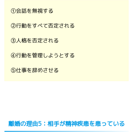
①
会話を無視する
②
行動をすべて否定される
③
人格を否定される
④
行動を管理しようとする
⑤
仕事を辞めさせる
離婚の理由
5
：相手が精神疾患を患っている