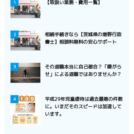
【取扱い業務・費用一覧】
1
相続手続きなら【茨城県の増野行政
2
書士】相談料無料の安心サポート
その退職本当に自己都合？「嫌がら
3
せ」による退職ではありませんか？
平成29年児童虐待は過去最悪の件数
4
に。いまだそのスピードは加速して
います。