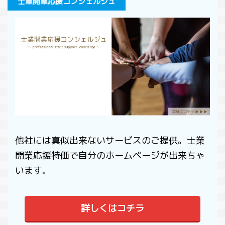
士業開業応援コンシェルジュ
られたのが５０９条です。 今回は、不
いと思
るか
法行為によってできた債権の相殺につ
いう人
消し
いて解説します。 このページで分か
ただけ
は、
る事条文の変化受働債権と自働債権相
と背
ての
殺の禁止の条件悪意による不法行為と
..
ジで
は人の生命又は身体の侵害による損害
の条件
賠償まとめ 条文の変 ...
他社には真似出来ないサービスのご提供。士業
開業応援特価で自分のホームページが出来ちゃ
います。
詳しくはコチラ