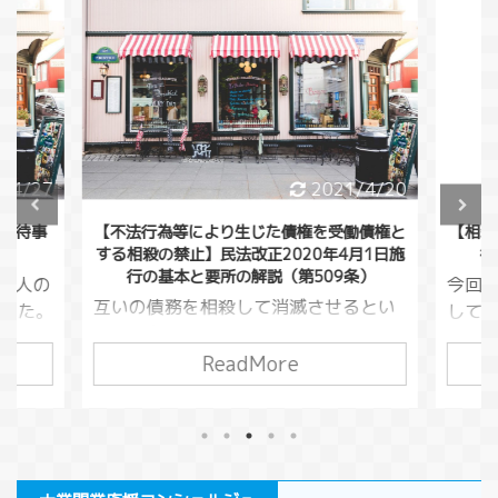
/4/27
2021/4/20
童虐待事
【不法行為等により生じた債権を受働債権と
【相殺
する相殺の禁止】民法改正2020年4月1日施
行
行の基本と要所の解説（第509条）
くの人の
今回
互いの債務を相殺して消滅させるとい
した。
してい
う方法がありました。（民法５０５
いるこ
万円貸
条）この債務というのは損害賠償請求
ReadMore
り大切
万円
でも良いので、借金をしている人が損
いま
が、
害賠償請求を行い、債務を相殺すると
くなる
があ
いうこともできてしまうわけです。こ
です。
金同
うした相殺を本来の目的から逸脱して
う変わ
りま
使う悪意の行為を対策するために考え
0年の児
う」