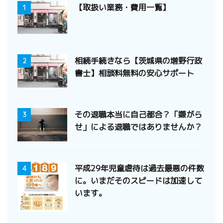
【取扱い業務・費用一覧】
1
相続手続きなら【茨城県の増野行政
2
書士】相談料無料の安心サポート
その退職本当に自己都合？「嫌がら
3
せ」による退職ではありませんか？
平成29年児童虐待は過去最悪の件数
4
に。いまだそのスピードは加速して
います。