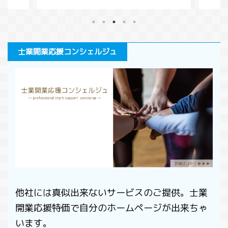
いま
が、
害賠償請求を行い、債務を相殺すると
くなる
があ
いうこともできてしまうわけです。こ
です。
金同
うした相殺を本来の目的から逸脱して
う変わ
りま
使う悪意の行為を対策するために考え
0年の児
う」
士業開業応援コンシェルジュ
られたのが５０９条です。 今回は、不
いと思
るか
法行為によってできた債権の相殺につ
いう人
消し
いて解説します。 このページで分か
ただけ
は、
る事条文の変化受働債権と自働債権相
と背
ての
殺の禁止の条件悪意による不法行為と
..
ジで
は人の生命又は身体の侵害による損害
の条件
賠償まとめ 条文の変 ...
他社には真似出来ないサービスのご提供。士業
開業応援特価で自分のホームページが出来ちゃ
います。