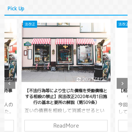
Pick Up
法改正
法改正
/4/27
2021/4/20
童虐待事
【不法行為等により生じた債権を受働債権と
【相殺
する相殺の禁止】民法改正2020年4月1日施
行
行の基本と要所の解説（第509条）
くの人の
今回
互いの債務を相殺して消滅させるとい
した。
してい
う方法がありました。（民法５０５
いるこ
万円貸
条）この債務というのは損害賠償請求
ReadMore
り大切
万円
でも良いので、借金をしている人が損