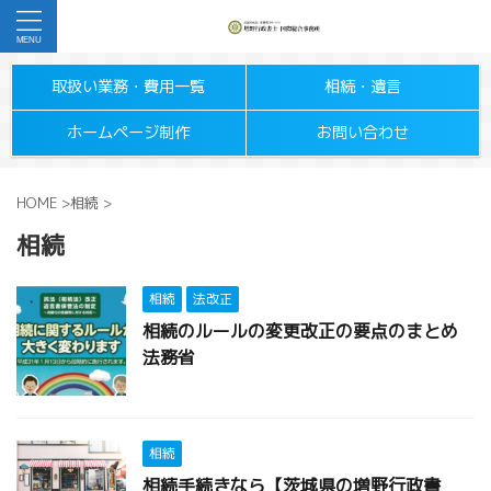
取扱い業務・費用一覧
相続・遺言
ホームページ制作
お問い合わせ
HOME
>
相続
>
相続
相続
法改正
相続のルールの変更改正の要点のまとめ
法務省
相続
相続手続きなら【茨城県の増野行政書