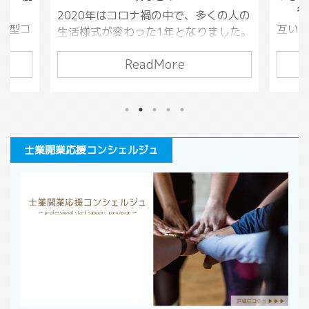
行の基本と要所の解説（第509条）
くの人の
今回
互いの債務を相殺して消滅させるとい
した。
してい
う方法がありました。（民法５０５
いるこ
万円貸
条）この債務というのは損害賠償請求
ReadMore
り大切
万円
でも良いので、借金をしている人が損
いま
が、
害賠償請求を行い、債務を相殺すると
くなる
があ
いうこともできてしまうわけです。こ
です。
金同
うした相殺を本来の目的から逸脱して
う変わ
りま
使う悪意の行為を対策するために考え
0年の児
う」
士業開業応援コンシェルジュ
られたのが５０９条です。 今回は、不
いと思
るか
法行為によってできた債権の相殺につ
いう人
消し
いて解説します。 このページで分か
ただけ
は、
る事条文の変化受働債権と自働債権相
と背
ての
殺の禁止の条件悪意による不法行為と
..
ジで
は人の生命又は身体の侵害による損害
の条件
賠償まとめ 条文の変 ...