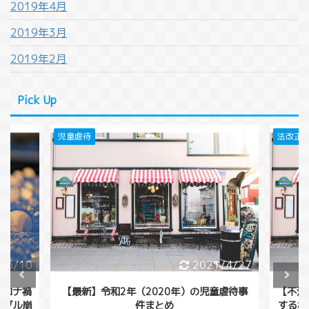
2019年4月
2019年3月
2019年2月
Pick Up
法改正
法改正
/4/27
2021/4/20
童虐待事
【不法行為等により生じた債権を受働債権と
【相殺
する相殺の禁止】民法改正2020年4月1日施
行