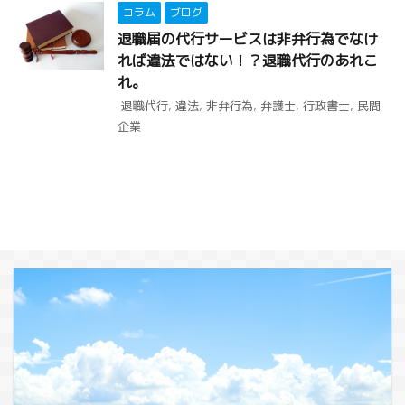
コラム
ブログ
退職届の代行サービスは非弁行為でなけ
れば違法ではない！？退職代行のあれこ
れ。
退職代行
,
違法
,
非弁行為
,
弁護士
,
行政書士
,
民間
企業