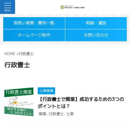
取扱い業務・費用一覧
相続・遺言
ホームページ制作
お問い合わせ
HOME
>
行政書士
行政書士
士業開業
【行政書士で開業】成功するための3つの
ポイントとは？
開業
,
行政書士
,
士業