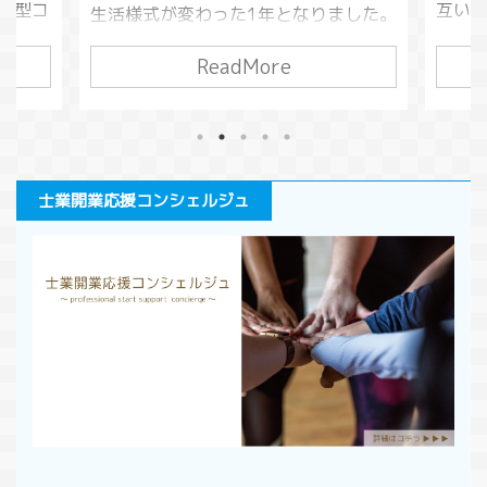
る新型コ
互い
生活様式が変わった1年となりました。
で、私
う方
学校が休校になり子どもが家にいるこ
まし
条）
ReadMore
とも多くなったため、家庭がより大切
マスク
でも
に感じられたのではないかと思いま
配されて
害賠
す。 そんな家庭にいる時間が多くなる
の経済成
いう
と気になるのが児童虐待の問題です。
ス
うし
児童虐待はコロナ禍の社会でどう変わ
あった
使う
っていったのでしょうか？2020年の児
士業開業応援コンシェルジュ
す。リー
られた
童虐待についてまとめていきたいと思
、不景
法行
います。 児童虐待って何？という人
就職難
いて
は先にこちらの記事をお読みいただけ
どのよ
る事
ると幸いです。 児童虐待の歴史と背
。今回
殺の
景・児童虐待防止法について & ...
ていき
は人
賠償ま