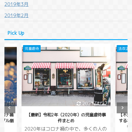
2019年3月
2019年2月
Pick Up
児童虐待
法改正
/6/10
2021/4/27
コロナ禍
【最新】令和2年（2020年）の児童虐待事
【不法
バブル崩
件まとめ
する相
行
2020年はコロナ禍の中で、多くの人の