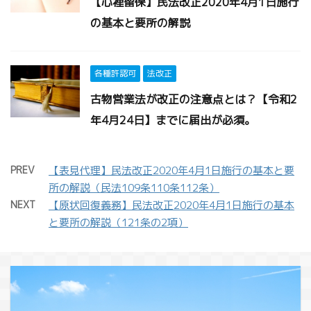
【心裡留保】民法改正2020年4月1日施行
の基本と要所の解説
各種許認可
法改正
古物営業法が改正の注意点とは？【令和2
年4月24日】までに届出が必須。
PREV
【表見代理】民法改正2020年4月1日施行の基本と要
所の解説（民法109条110条112条）
NEXT
【原状回復義務】民法改正2020年4月1日施行の基本
と要所の解説（121条の2項）