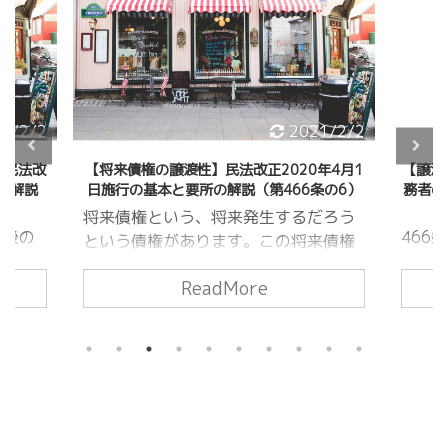
1/2/2
2021/2/2
】民法改
【将来債権の譲渡性】民法改正2020年4月1
【譲渡
所の解説
日施行の基本と要所の解説（第466条の6）
務者の
基
将来債権という、将来発生するだろう
最後の
466
という債権があります。この将来債権
譲渡に
ルー
も譲渡することができます。今回は未
合をま
ール
ReadMore
来の債権についての基本ルールと、譲
と比べ
た。次
渡の制限の意思表示がある場合を解説
改正ポ
した
していきます。 このページで分かる
を解説
りま
事466条の6の条文将来債権とは対抗要
分かる
て詳
件具備時 まとめ 466条の6の条文
切断規
ージで
【改正後民法】 （将来債権の譲渡性）
8条2項
とは
第466条の6 １ 債権の譲渡は、その