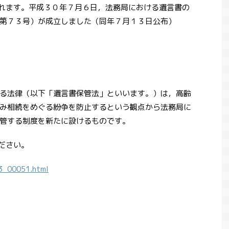
されます。平成３０年７月６日，法務局における遺言書の
第７３号）が成立しました（同年７月１３日公布）
る法律（以下「遺言書保管法」といいます。）は，高齢
み相続をめぐる紛争を防止するという観点から法務局に
管する制度を新たに設けるものです。
ださい。
03_00051.html