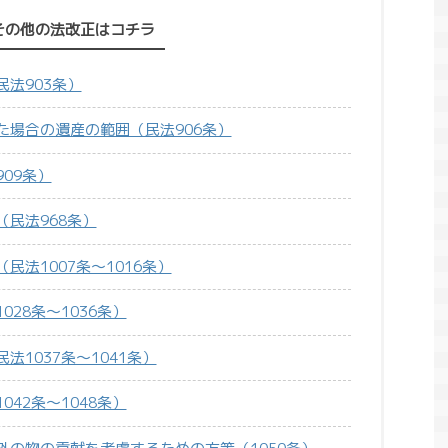
その他の法改正はコチラ
法903条）
た場合の遺産の範囲（民法906条）
09条）
民法968条）
法1007条～1016条）
28条～1036条）
1037条～1041条）
42条～1048条）