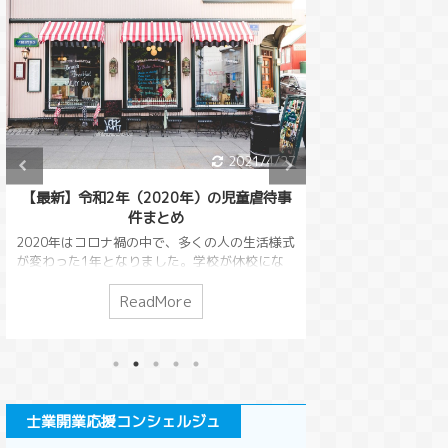
ReadMore
ReadMore
はできる
者の債務を別の人が肩代わりす
やしたりすることを、債
金をこし
ることもできます。これを、債
と言いました。４７０条
弟に内緒
務引受といいます。今回は債務
併存的債務引受といって
ったこと
を引き受ける場合の要件を解説
債務者を増やす仕組みに
。 今回
していきます。 このページで
解説しました。４７２条
する場合
分かる事民法４７０条の条文併
債務者を交代する、免責
説してい
存的債務引受とは併存的債務引
引受について記されてい
ジで分か
受は連帯債務者になるというこ
今回は債務者を交代す
2021/4/27
2021/
文の変化
と併存的債務引受のやり方第三
についてのルールを詳し
債務者の
者のためにする契約とはまとめ
していきます。 このペ
2020年）の児童虐待事
【不法行為等により生じた債権を受働債
弁済する
民法４７０条の条文 【改正後
分かる事民法４７２条の
件まとめ
する相殺の禁止】民法改正2020年4月1
ていても
民法】 （併存的債務引受の要
責的債務引受とは免責的
行の基本と要所の解説（第509条）
の意思に
件及び効果） 第４７０条 １
受のやり方免責的債務引
の中で、多くの人の生活様式
...
併存的債務引受の引受人は、債
り方part２債務免除と
りました。学校が休校にな
互いの債務を相殺して消滅させるという方
務者と連帯して、債務者が債権
とめ 民法４７２条の条文
ことも多くなったため、家
ありました。（民法５０５条）この債務と
者に対して負担す ...
...
られたのではないかと思い
のは損害賠償請求でも良いので、借金をし
adMore
ReadMore
にいる時間が多くなると気に
る人が損害賠償請求を行い、債務を相殺す
問題です。児童虐待はコロ
いうこともできてしまうわけです。こうし
わっていったのでしょう
殺を本来の目的から逸脱して使う悪意の行
虐待についてまとめていきた
対策するために考えられたのが５０９条で
童虐待って何？という人は
今回は、不法行為によってできた債権の相
お読みいただけると幸いで
ついて解説します。 このページで分かる
士業開業応援コンシェルジュ
史と背景・児童虐待防止法に
文の変化受働債権と自働債権相殺の禁止の