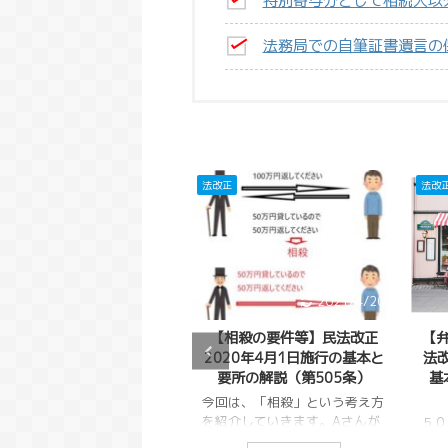
特別寄与分として相続人以
法務局での自筆証書遺言の
法改正
法改正
2021/4/20
2021/4/20
2
り生じた債
【相殺の要件等】民法改正
【弁済による代位
る相殺の禁
2020年4月1日施行の基本と
法改正2020年4月
0年4月1日
要所の解説（第505条）
基本と要所の解説（
の解説（第
条）
今回は、「相殺」という考え方
）
を紹介していきます。Aさんが
法改正
５０１条では、「弁
Bさんに２００万円貸してい
位」（４９９条）を
して消滅させ