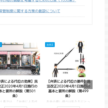
外の物の貢献を考慮するための方策（1050条）
保管制度に関する方策の創設について
法改正
法改正
021/4/20
2021/4/18
20
の効果】民
【弁済による代位の要件】民
【第三者の弁済】民
1日施行の
法改正2020年4月1日施行の
2020年4月1日施行
第501
基本と要所の解説（第499
要所の解説（第47
条）
通常、お金を借りたら
人（債務者）が返済を
コラム
ブログ
児童虐待
済による代
お金の貸し借りは私たちにとっ
当然のことです。では
実際に効力
て必要なものですが同時に、