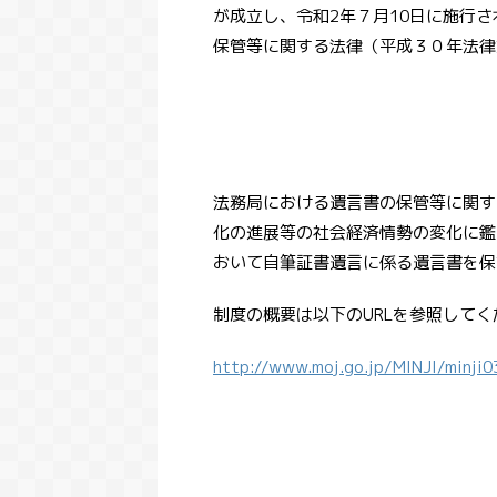
が成立し、令和2年７月10日に施行
保管等に関する法律（平成３０年法律
法務局における遺言書の保管等に関す
化の進展等の社会経済情勢の変化に鑑
おいて自筆証書遺言に係る遺言書を保
制度の概要は以下のURLを参照してく
http://www.moj.go.jp/MINJI/minji