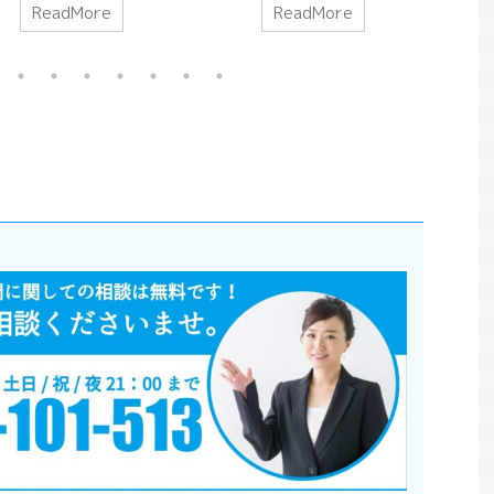
e
ReadMore
ReadMore
が勝手に返済すること
ールを定め
様々な問題を生み出していま
のでしょうか。弟が借
よる代位と
す。そういった問題を解決する
らえててそれを兄が、
務者に代わ
ルールが民法です。今回は、例
で返済してあげるとい
が、元の債
えば息子の借金を親（保証人で
は可能なのでしょうか
ということ
も連帯保証人でもない）が、代
は第三者が債務を弁済
そんな弁
わりに返済するということがあ
についてのルールを解
の効果や範
りうると思います。このような
きます。 このペー
いきます。
場合に親は、息子に「代わりに
2021/6/10
る事民法４７４条の条
事第５０
返した分を私に支払いなさい」
第三者弁済の基本原則
の１項５０
と言えるのかどうかについて解
コロナは就職氷河期を引き起こす？コロナ禍
【最新】令和2年（
意思に反して第三者が
の３項の１
説していきたいと思います。
と就職の関係をリーマンショックとバブル崩
時債務者の意思に反し
と３５０１
このページで分かる事499条の
壊との比較から解説
弁済できる場合債務者
条の３項の
条文の変化弁済と代位とは弁済
2020年はコロナ禍
反していても保証人にな 
の条文
による代位とは改正による変化
が変わった1年とな
2020年から猛威を振るっている新型コロナウイ
済による
まとめ 499条の条文の変化
り子どもが家にいる
ルスですが、その影響で、私たちの生活は大き
..
【改正前民法】 （任 ...
庭がより大切に感じ
く様変わりしました。時差出勤、リモート会
ReadMore
Re
ます。 そんな家庭
議、マスク着用etc...。そして、同時に心配され
なるのが児童虐待の
ているのが不景気です。2020年の経済成長率
ナ禍の社会でどう変
（GDP）は通年だとマイナス4.8％と、リーマン
か？2020年の児童
ショックがあった2009年ぶりのマイナス成長で
いと思います。 児
す。リーマンショックの時もそうですが、不景
先にこちらの記事を
気になると企業が採用を絞り、就職難になりま
す。 児童虐待の歴
す。コロナ禍は就職にどのような影響を及ぼす