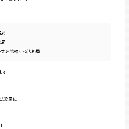
務局
務局
在地を管轄する法務局
ます。
法務局に
」