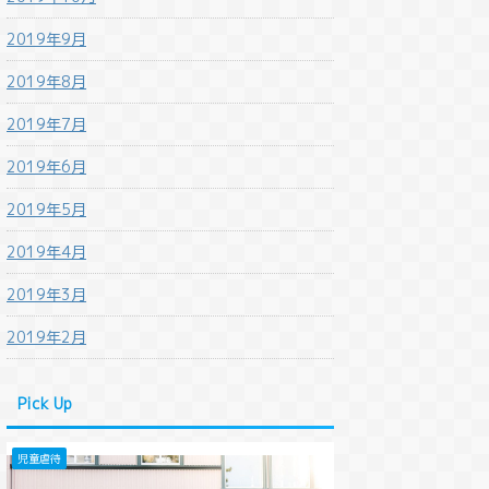
2019年9月
2019年8月
2019年7月
2019年6月
法改正
法改正
2019年5月
2019年4月
2019年3月
21/3/16
2021/3/16
202
2019年2月
法改正
【併存的債務引受の要件及び
【免責的債務引受の要
の基本と
効果】民法改正2020年4月1
効果】民法改正2020
Pick Up
4条）
日施行の基本と要所の解説
日施行の基本と要所
（第470条）
（第472条）
、借りた
するのは
法改正
債権者は債権を他人に譲渡する
債務者の債務を別の人が
、他の人
ことができました。逆に、債務
けたり、連帯債務者を後