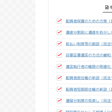
配偶者保護のための方策（民
遺産分割前に遺産を処分し
仮払い制度等の創設（民法9
自筆証書遺言の方式の緩和（
遺言執行者の権限の明確化（民
配偶者居住権の新設（民法10
配偶者短期居住権の新設（民法
遺留分制度の見直し（民法10