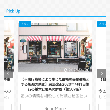
Pick Up
法改正
法改正
/4/27
2021/4/20
童虐待事
【不法行為等により生じた債権を受働債権と
【相殺
する相殺の禁止】民法改正2020年4月1日施
行
行の基本と要所の解説（第509条）
くの人の
今回
互いの債務を相殺して消滅させるとい
した。
してい
う方法がありました。（民法５０５
いるこ
万円貸
条）この債務というのは損害賠償請求
ReadMore
り大切
万円