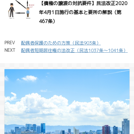
【債権の譲渡の対抗要件】民法改正2020
年4月1日施行の基本と要所の解説（第
467条）
PREV
配偶者保護のための方策（民法903条）
NEXT
配偶者短期居住権の法改正（民法1037条～1041条）