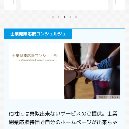
でも良いので、借金をしている人が損
いま
が、
害賠償請求を行い、債務を相殺すると
くなる
があ
いうこともできてしまうわけです。こ
です。
金同
うした相殺を本来の目的から逸脱して
う変わ
りま
使う悪意の行為を対策するために考え
0年の児
う」
士業開業応援コンシェルジュ
られたのが５０９条です。 今回は、不
いと思
るか
法行為によってできた債権の相殺につ
いう人
消し
いて解説します。 このページで分か
ただけ
は、
る事条文の変化受働債権と自働債権相
と背
ての
殺の禁止の条件悪意による不法行為と
..
ジで
は人の生命又は身体の侵害による損害
の条件
賠償まとめ 条文の変 ...
他社には真似出来ないサービスのご提供。士業
開業応援特価で自分のホームページが出来ちゃ