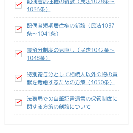
配偶者居住権の新設（民法1028条～
1036条）
配偶者短期居住権の新設（民法1037
条～1041条）
遺留分制度の見直し（民法1042条～
1048条）
特別寄与分として相続人以外の物の貢
献を考慮するための方策（1050条）
法務局での自筆証書遺言の保管制度に
関する方策の創設について