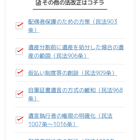
その他の法改正はコチラ
配偶者保護のための方策（民法903
条）
遺産分割前に遺産を処分した場合の遺
産の範囲（民法906条）
仮払い制度等の創設（民法909条）
自筆証書遺言の方式の緩和（民法968
条）
遺言執行者の権限の明確化（民法
1007条～1016条）