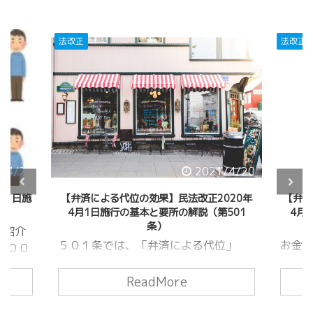
法改正
法改正
/4/20
2021/4/20
月1日施
【弁済による代位の効果】民法改正2020年
【弁済
条）
4月1日施行の基本と要所の解説（第501
4月
条）
を紹介
５０１条では、「弁済による代位」
お金
２００
（４９９条）を実際に効力を持たせる
なも
に５０
ためのルールを定めたものです。弁済
み出
ReadMore
です
による代位というのは、本来の債務者
決す
る場合
に代わって弁済した第三者が、元の債
えば