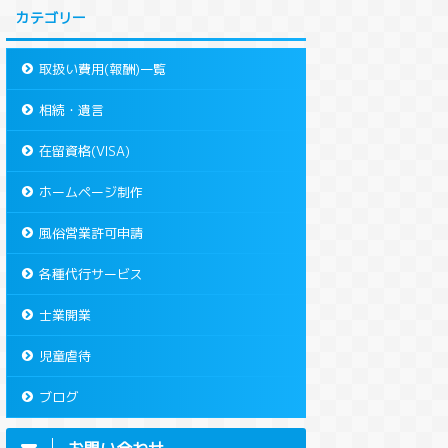
カテゴリー
取扱い費用(報酬)一覧
相続・遺言
在留資格(VISA)
ホームページ制作
風俗営業許可申請
各種代行サービス
士業開業
児童虐待
ブログ