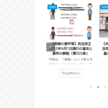
改正
法改正
法改
2021/4/20
2021/4/20
不法行為等により生じた債
【相殺の要件等】民法改正
【
【弁済による代位の効果】
を受働債権とする相殺の禁
2020年4月1日施行の基本と
法改
4月1日施行の基本と要所
】民法改正2020年4月1日
要所の解説（第505条）
基
条）
行の基本と要所の解説（第
今回は、「相殺」という考え方
509条）
５０１条では、「弁済によ
を紹介していきます。Aさんが
５０
条）を実際に効力を持たせ
Bさんに２００万円貸してい
位」
いの債務を相殺して消滅させ
めたものです。弁済による
ReadMor
ReadMore
ReadMore
て、BさんはAさんに５０万円
を持
という方法がありました。
来の債務者に代わって弁済
貸している。不思議な状態です
たも
民法５０５条）この債務とい
債務者に求償権を持つとい
が、そんな互いに貸し合ってい
いう
のは損害賠償請求でも良いの
回は、そんな弁済による代
る場合があったとします。そう
って
、借金をしている人が損害賠
囲について解説していきま
した場合に借金同士を打ち消し
務者
請求を行い、債務を相殺する
分かる事第５０１条の条文
あった方が便利になります。
でし
いうこともできてしまうわけ
２条の２項５０１条の３項
日常生活でも、「後で返そ
済に
す。こうした相殺を本来の目
の２と３５０１条の３項の
う」と思っていたお金を、「こ
囲に
から逸脱して使う悪意の行為