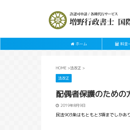
ホーム
料金
HOME
>
法改正
>
法改正
配偶者保護のための方
2019年8月9日
民法903条はもともと3項までしか