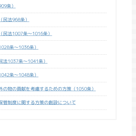
09条）
民法968条）
法1007条～1016条）
28条～1036条）
1037条～1041条）
42条～1048条）
外の物の貢献を考慮するための方策（1050条）
保管制度に関する方策の創設について
コラム
ブログ