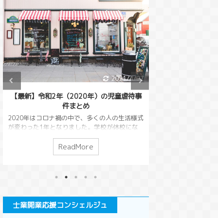
法改正
法改正
2021/3/16
2021/3/16
2021/4/27
三者の弁済】民法改正
【併存的債務引受の要件及び
【免責
【最新】令和2年（2020年）の児童虐待事
【不法行為等によ
20年4月1日施行の基本と
効果】民法改正2020年4月1
効果】
件まとめ
する相殺の禁止】民
所の解説（第474条）
日施行の基本と要所の解説
日施
行の基本と要
（第470条）
2020年はコロナ禍の中で、多くの人の生活様式
、お金を借りたら、借りた
が変わった1年となりました。学校が休校にな
互いの債務を相殺
債務者）が返済をするのは
債権者は債権を他人に譲渡する
債務者
り子どもが家にいることも多くなったため、家
ありました。（民
のことです。では、他の人
ことができました。逆に、債務
けたり
庭がより大切に感じられたのではないかと思い
のは損害賠償請求
ReadMore
R
ReadMore
ReadMore
手に返済することはできる
者の債務を別の人が肩代わりす
やした
ます。 そんな家庭にいる時間が多くなると気に
る人が損害賠償請
しょうか。弟が借金をこし
ることもできます。これを、債
と言い
なるのが児童虐待の問題です。児童虐待はコロ
いうこともできて
ててそれを兄が、弟に内緒
務引受といいます。今回は債務
併存的
ナ禍の社会でどう変わっていったのでしょう
殺を本来の目的か
済してあげるといったこと
を引き受ける場合の要件を解説
債務者
か？2020年の児童虐待についてまとめていきた
対策するために考
能なのでしょうか。 今回
していきます。 このページで
解説し
いと思います。 児童虐待って何？という人は
今回は、不法行為
三者が債務を弁済する場合
分かる事民法４７０条の条文併
債務者
先にこちらの記事をお読みいただけると幸いで
ついて解説します
いてのルールを解説してい
存的債務引受とは併存的債務引
引受に
士業開業応援コンシェルジュ
す。 児童虐待の歴史と背景・児童虐待防止法に
文の変化受働債権
す。 このページで分か
受は連帯債務者になるというこ
今回は