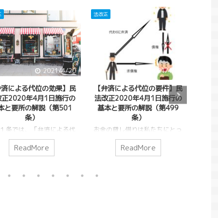
正
法改正
法改正
2021/4/20
2021/4/18
2021/4/20
2021/6/10
弁済による代位の効果】民
【弁済による代位の要件】民
【第
民法改正2020年
コロナは就職氷河期を引き起こす？コロナ禍
正2020年4月1日施行の
法改正2020年4月1日施行の
20
の解説（第501
と就職の関係をリーマンショックとバブル崩
本と要所の解説（第501
基本と要所の解説（第499
要
壊との比較から解説
条）
条）
通常
る代位」（４９９
2020年から猛威を振るっている新型コロナウイ
人（
１条では、「弁済による代
お金の貸し借りは私たちにとっ
るためのルールを定
ルスですが、その影響で、私たちの生活は大き
当然
（４９９条）を実際に効力
て必要なものですが同時に、
代位というのは、本
く様変わりしました。時差出勤、リモート会
e
ReadMore
ReadMore
ReadMore
が勝
たせるためのルールを定め
様々な問題を生み出していま
した第三者が、元の
議、マスク着用etc...。そして、同時に心配され
ので
のです。弁済による代位と
す。そういった問題を解決する
うことでした。 今
ているのが不景気です。2020年の経済成長率
らえ
のは、本来の債務者に代わ
ルールが民法です。今回は、例
位の実際の効果や範
（GDP）は通年だとマイナス4.8％と、リーマン
で返
弁済した第三者が、元の債
えば息子の借金を親（保証人で
す。 このページで
ショックがあった2009年ぶりのマイナス成長で
は可
に求償権を持つということ
も連帯保証人でもない）が、代
５０１条の１項５０
す。リーマンショックの時もそうですが、不景
は第
た。 今回は、そんな弁
わりに返済するということがあ
の１５０１条の３項
気になると企業が採用を絞り、就職難になりま
につ
よる代位の実際の効果や範
りうると思います。このような
４５０１条の３項の
す。コロナ禍は就職にどのような影響を及ぼす
きま
ついて解説していきます。
場合に親は、息子に「代わりに