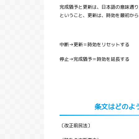
完成猶予と更新は、日本語の意味通り
ということ、更新は、時効を最初から
中断→更新＝時効をリセットする
2021/4/20
停止→完成猶予＝時効を延長する
済による代位の効果】民法改正2020年
コロナは就職氷河期を引き
月1日施行の基本と要所の解説（第501
と就職の関係をリーマンシ
条）
壊との比較か
１条では、「弁済による代位」（４９９
2020年から猛威を振るっ
を実際に効力を持たせるためのルールを定
ルスですが、その影響で、
ものです。弁済による代位というのは、本
く様変わりしました。時差
ReadMore
ReadMor
債務者に代わって弁済した第三者が、元の
議、マスク着用etc...。そ
条文はどのよ
者に求償権を持つということでした。 今
ているのが不景気です。20
、そんな弁済による代位の実際の効果や範
（GDP）は通年だとマイナス
ついて解説していきます。 このページで
ショックがあった2009年
る事第５０１条の条文５０１条の１項５０
す。リーマンショックの時
〔改正前民法〕
の２項５０１条の３項の１５０１条の３項
気になると企業が採用を絞
と３５０１条の３項の４５０１条の３項の
す。コロナ禍は就職にどの