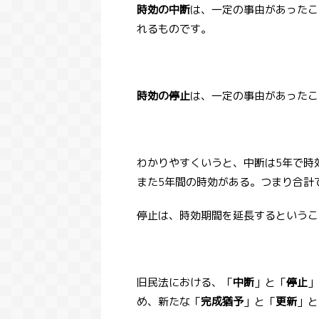
時効の中断
は、一定の事由があったこ
れるものです。
時効の停止
は、一定の事由があったこ
わかりやすくいうと、中断は5年で時
また5年間の時効がある。つまり合計
停止は、時効期間を延長するというこ
旧民法における、「
中断
」と「
停止
」
め、新たな「
完成猶予
」と「
更新
」と
コラム
ブログ