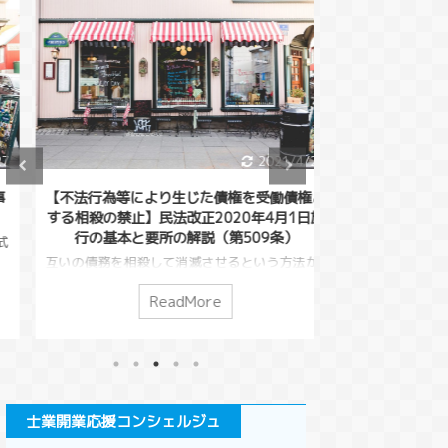
2021/4/20
【不法行為等により生じた債権を受働債権と
【相殺の要件等】民
する相殺の禁止】民法改正2020年4月1日施
行の基本と要
行の基本と要所の解説（第509条）
今回は、「相殺」
ます。AさんがBさ
互いの債務を相殺して消滅させるという方法が
BさんはAさんに５
ありました。（民法５０５条）この債務という
状態ですが、そん
のは損害賠償請求でも良いので、借金をしてい
ReadMore
R
があったとします
る人が損害賠償請求を行い、債務を相殺すると
打ち消しあった方
いうこともできてしまうわけです。こうした相
活でも、「後で返
殺を本来の目的から逸脱して使う悪意の行為を
「これおごるから
対策するために考えられたのが５０９条です。
ち消しあうことが
今回は、不法行為によってできた債権の相殺に
んな債務の打ち消
ついて解説します。 このページで分かる事条
士業開業応援コンシェルジュ
説します。 この
文の変化受働債権と自働債権相殺の禁止の条件