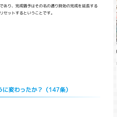
であり、完成猶予はその名の通り時効の完成を延長する
リセットするということです。
2021/6/10
2021/4/27
起こす？コロナ禍
【最新】令和2年（2020年）の児童虐待事
ョックとバブル崩
件まとめ
ら解説
2020年はコロナ禍の中で、多くの人の生活様式
が変わった1年となりました。学校が休校にな
ている新型コロナウイ
り子どもが家にいることも多くなったため、家
私たちの生活は大き
庭がより大切に感じられたのではないかと思い
出勤、リモート会
e
ReadMore
ます。 そんな家庭にいる時間が多くなると気に
して、同時に心配され
なるのが児童虐待の問題です。児童虐待はコロ
うに変わったか？（147条）
20年の経済成長率
ナ禍の社会でどう変わっていったのでしょう
4.8％と、リーマン
か？2020年の児童虐待についてまとめていきた
ぶりのマイナス成長で
いと思います。 児童虐待って何？という人は
もそうですが、不景
先にこちらの記事をお読みいただけると幸いで
り、就職難になりま
す。 児童虐待の歴史と背景・児童虐待防止法に
ような影響を及ぼす