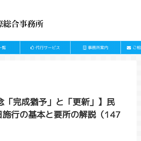
一覧
代行サービス
事務所案内
ご相
念「完成猶予」と「更新」】民
1日施行の基本と要所の解説（147