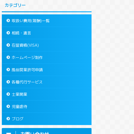
カテゴリー
取扱い費用(報酬)一覧
相続・遺言
在留資格(VISA)
ホームページ制作
風俗営業許可申請
各種代行サービス
士業開業
児童虐待
ブログ