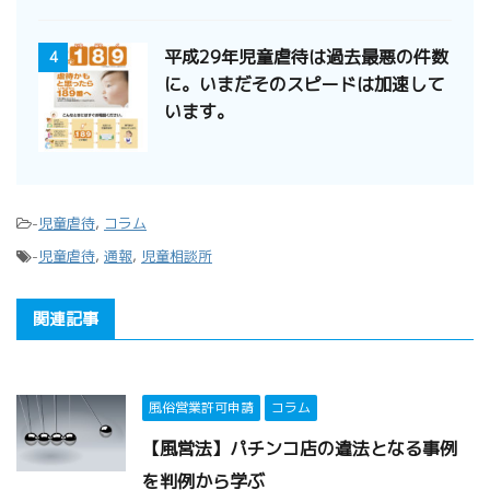
平成29年児童虐待は過去最悪の件数
4
に。いまだそのスピードは加速して
います。
-
児童虐待
,
コラム
-
児童虐待
,
通報
,
児童相談所
関連記事
風俗営業許可申請
コラム
【風営法】パチンコ店の違法となる事例
を判例から学ぶ