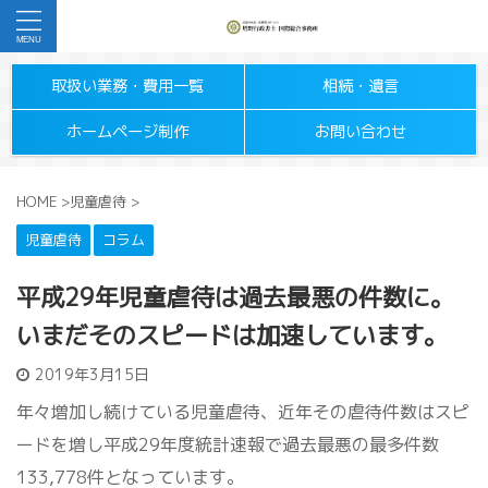
取扱い業務・費用一覧
相続・遺言
ホームページ制作
お問い合わせ
HOME
>
児童虐待
>
児童虐待
コラム
平成29年児童虐待は過去最悪の件数に。
いまだそのスピードは加速しています。
2019年3月15日
年々増加し続けている児童虐待、近年その虐待件数はスピ
ードを増し平成
29
年度統計速報で過去最悪の最多件数
133,778
件となっています。