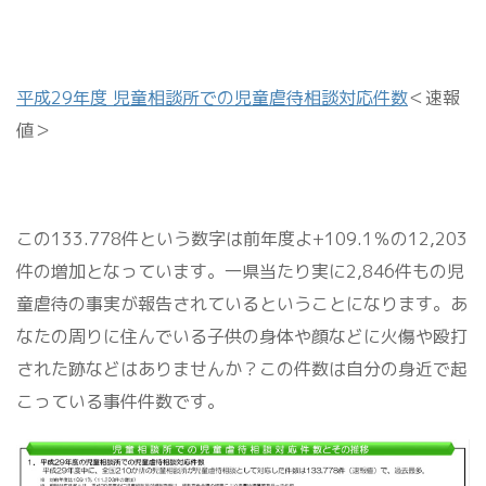
平成29年度 児童相談所での児童虐待相談対応件数
＜速報
値＞
この
133.778
件という数字は前年度よ
+109.1
％の
12,203
件の増加となっています。一県当たり実に
2,846
件もの児
童虐待の事実が報告されているということになります。あ
なたの周りに住んでいる子供の身体や顔などに火傷や殴打
された跡などはありませんか？この件数は自分の身近で起
こっている事件件数です。