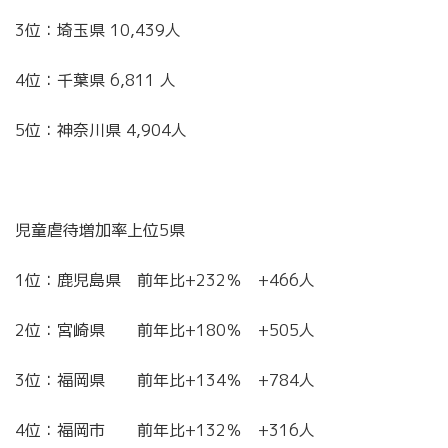
3
位：埼玉県
10,439
人
4
位：千葉県
6,811
人
5
位：神奈川県
4,904
人
児童虐待増加率上位
5
県
1
位：鹿児島県 前年比
+232
％
+466
人
2
位：宮崎県 前年比
+180
％
+505
人
3
位：福岡県 前年比
+134
％
+784
人
4
位：福岡市 前年比
+132
％
+316
人