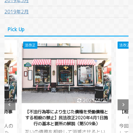
2019年3月
2019年2月
Pick Up
法改正
法改正
/4/27
2021/4/20
童虐待事
【不法行為等により生じた債権を受働債権と
【相殺
する相殺の禁止】民法改正2020年4月1日施
行
行の基本と要所の解説（第509条）
くの人の
今回
互いの債務を相殺して消滅させるとい