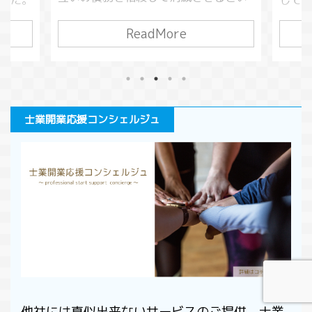
した。
してい
う方法がありました。（民法５０５
いるこ
万円貸
条）この債務というのは損害賠償請求
ReadMore
り大切
万円
でも良いので、借金をしている人が損
いま
が、
害賠償請求を行い、債務を相殺すると
くなる
があ
いうこともできてしまうわけです。こ
です。
金同
うした相殺を本来の目的から逸脱して
う変わ
りま
使う悪意の行為を対策するために考え
0年の児
う」
士業開業応援コンシェルジュ
られたのが５０９条です。 今回は、不
いと思
るか
法行為によってできた債権の相殺につ
いう人
消し
いて解説します。 このページで分か
ただけ
は、
る事条文の変化受働債権と自働債権相
と背
ての
殺の禁止の条件悪意による不法行為と
..
ジで
は人の生命又は身体の侵害による損害
の条件
賠償まとめ 条文の変 ...
他社には真似出来ないサービスのご提供。士業