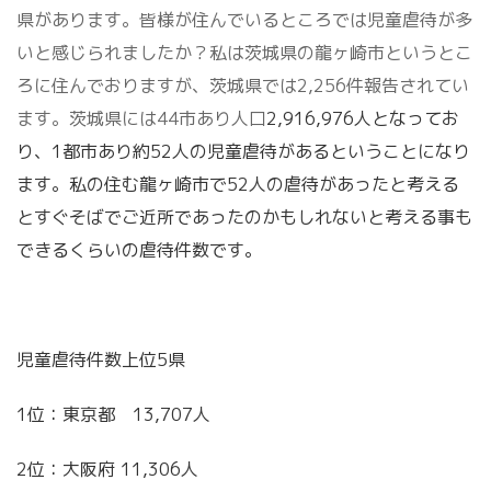
県があります。皆様が住んでいるところでは児童虐待が多
いと感じられましたか？私は茨城県の龍ヶ崎市というとこ
ろに住んでおりますが、茨城県では
2,256
件報告されてい
ます。茨城県には
44
市あり人口
2,916,976
人となってお
り、
1
都市あり約
52
人の児童虐待があるということになり
ます。私の住む龍ヶ崎市で
52
人の虐待があったと考える
とすぐそばでご近所であったのかもしれないと考える事も
できるくらいの虐待件数です。
児童虐待件数上位
5
県
1
位：東京都
13,707
人
2
位：大阪府
11,306
人