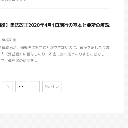
復】民法改正2020年4月1日施行の基本と要所の解説
,
債権回復
る債務者が、債権者に返すことができないのに、資産を隠したり減
他人（受益者）に贈与したり、不当に安く売ったりすることでし
、債務者の財産を ...
3
…
5
Next »