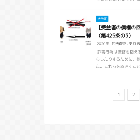
法改正
【受益者の債権の回
（第425条の3）
2020年
,
民法改正
,
受益者
詐害行為は債務を抱え
らしたりするために、
た。これらを取消すことで
1
2