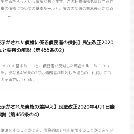
発生するだろうという債権があります。この将来債権も譲渡するこ
未来の債権についての基本ルールと、譲渡の制限の意思表示がある
 ...
示がされた債権に係る債務者の供託】民法改正2020
本と要所の解説（第466条の2）
についての基本ルールと、債務者が反対した場合のルールについ
た。次なる466条の2では債務者が反対した場合の「供託」につ
記事では「供託 ...
示がされた債権の差押え】民法改正2020年4月1日施
説（第466条の4）
の譲渡をすることができ、債務者はそれを制限することができない