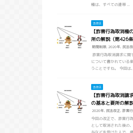
権は、すべての連帯 ...
法改正
【詐害行為取消権の
所の解説（第426
期間制限
,
2020年
,
民法改
詐害行為取消請求に関す
について書かれている
うことですね。 今回は、詐
法改正
【詐害行為取消請求
の基本と要所の解説
2020年
,
民法改正
,
詐害行
今回の改正で、詐害行為
として取消された後の、
与などを受けた人で、債権