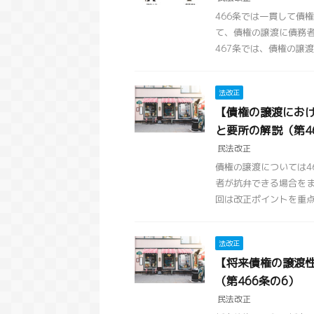
466条では一貫して債
て、債権の譲渡に債務
467条では、債権の譲渡を
法改正
【債権の譲渡におけ
と要所の解説（第4
民法改正
債権の譲渡については4
者が抗弁できる場合を
回は改正ポイントを重点的
法改正
【将来債権の譲渡性
（第466条の6）
民法改正