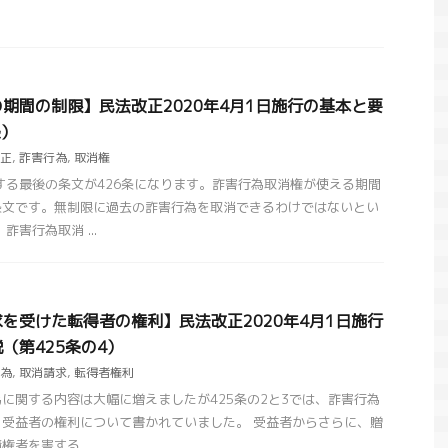
期間の制限】民法改正2020年4月1日施行の基本と要
条）
正
,
詐害行為
,
取消権
る最後の条文が426条になります。詐害行為取消権が使える期間
条文です。無制限に過去の詐害行為を取消できるわけではないとい
害行為取消 ...
を受けた転得者の権利】民法改正2020年4月1日施行
（第425条の4）
為
,
取消請求
,
転得者権利
に関する内容は大幅に増えましたが425条の2と3では、詐害行為
受益者の権利について書かれていました。 受益者からさらに、贈
者を害する ...