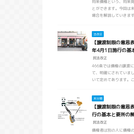
将来債権という、将来
とができます。今回は
場合を解説していきます。
法改正
【譲渡制限の意思表
年4月1日施行の基
民法改正
466条では債権の譲渡
て、明確にされていまし
いて定めてあります。この
未分類
【譲渡制限の意思表
行の基本と要所の解
民法改正
債権者は別の人に債権