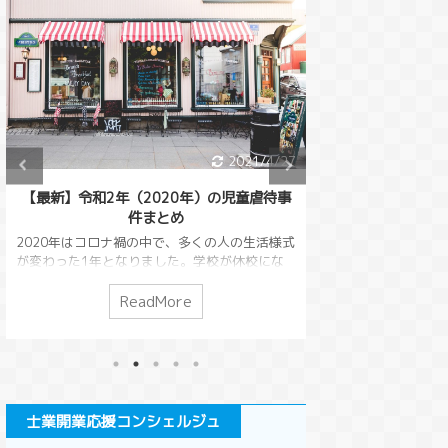
2021/4/27
【最新】令和2年（2020年）の児童虐待事
【不法行為等によ
件まとめ
する相殺の禁止】民
行の基本と要
2020年はコロナ禍の中で、多くの人の生活様式
が変わった1年となりました。学校が休校にな
互いの債務を相殺
り子どもが家にいることも多くなったため、家
ありました。（民
庭がより大切に感じられたのではないかと思い
のは損害賠償請求
ReadMore
R
ます。 そんな家庭にいる時間が多くなると気に
る人が損害賠償請
なるのが児童虐待の問題です。児童虐待はコロ
いうこともできて
ナ禍の社会でどう変わっていったのでしょう
殺を本来の目的か
か？2020年の児童虐待についてまとめていきた
対策するために考
いと思います。 児童虐待って何？という人は
今回は、不法行為
先にこちらの記事をお読みいただけると幸いで
ついて解説します
士業開業応援コンシェルジュ
す。 児童虐待の歴史と背景・児童虐待防止法に
文の変化受働債権