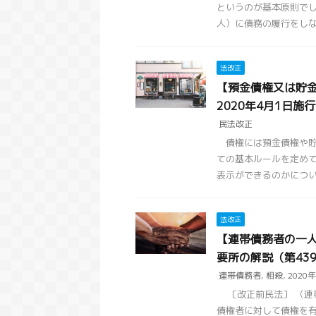
というのが基本原則で
人）に債務の履行をしなく
法改正
【預金債権又は貯
2020年4月1日施
民法改正
債権には預金債権や貯
ての基本ルールを定め
表示ができるのかについて
法改正
【連帯債務者の一人
要所の解説（第43
連帯債務者
,
相殺
,
2020年
〔改正前民法〕 （連帯
債権者に対して債権を