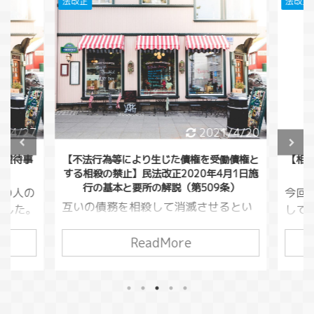
法改正
法改正
/4/27
2021/4/20
童虐待事
【不法行為等により生じた債権を受働債権と
【相殺
する相殺の禁止】民法改正2020年4月1日施
行
行の基本と要所の解説（第509条）
くの人の
今回
互いの債務を相殺して消滅させるとい
した。
してい
う方法がありました。（民法５０５
いるこ
万円貸
条）この債務というのは損害賠償請求
ReadMore
り大切
万円
でも良いので、借金をしている人が損
いま
が、
害賠償請求を行い、債務を相殺すると
くなる
があ
いうこともできてしまうわけです。こ
です。
金同
うした相殺を本来の目的から逸脱して
う変わ
りま