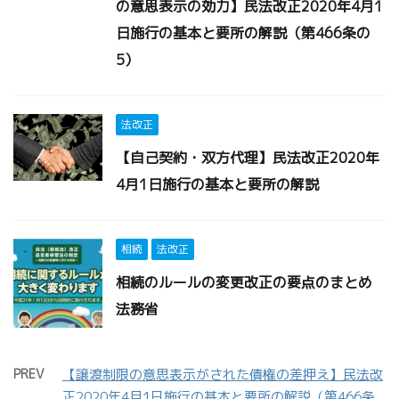
の意思表示の効力】民法改正2020年4月1
日施行の基本と要所の解説（第466条の
5）
法改正
【自己契約・双方代理】民法改正2020年
4月1日施行の基本と要所の解説
相続
法改正
相続のルールの変更改正の要点のまとめ
法務省
PREV
【譲渡制限の意思表示がされた債権の差押え】民法改
正2020年4月1日施行の基本と要所の解説（第466条