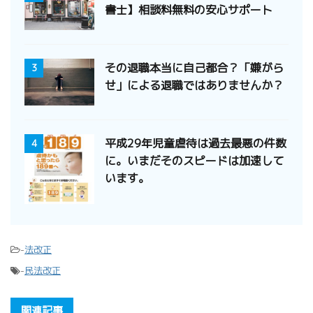
書士】相談料無料の安心サポート
その退職本当に自己都合？「嫌がら
3
せ」による退職ではありませんか？
平成29年児童虐待は過去最悪の件数
4
に。いまだそのスピードは加速して
います。
-
法改正
-
民法改正
関連記事