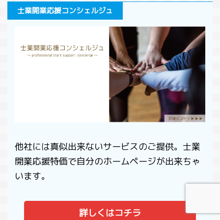
使う悪意の行為を対策するために考え
0年の児
う」
士業開業応援コンシェルジュ
られたのが５０９条です。 今回は、不
いと思
るか
法行為によってできた債権の相殺につ
いう人
消し
いて解説します。 このページで分か
ただけ
は、
る事条文の変化受働債権と自働債権相
と背
ての
殺の禁止の条件悪意による不法行為と
..
ジで
は人の生命又は身体の侵害による損害
の条件
賠償まとめ 条文の変 ...
他社には真似出来ないサービスのご提供。士業
開業応援特価で自分のホームページが出来ちゃ
います。
詳しくはコチラ