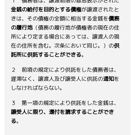
１ 債務者は、譲渡制限の意思表示がされた
金銭の給付を目的とする債権
が譲渡されたと
きは、その債権の全額に相当する金銭を
債務
の履行地
（債務の履行地が債権者の現在の住
所により定まる場合にあっては、譲渡人の現
在の住所を含む。次条において同じ。）の
供
託所に供託することができる
。
２ 前項の規定により供託をした債務者は、
遅滞なく、譲渡人及び譲受人に供託の
通知
を
しなければならない。
３ 第一項の規定により供託をした金銭は、
譲受人に限り、還付を請求することができ
る
。